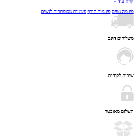
וד »
ה נשים
פיג'מות חורף
פיג'מות מכופתרות לנשים
ים חינם
 לקוחות
ם מאובטח