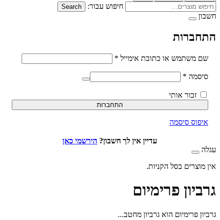
חיפוש עבור:
Search
ברות
חובה
משתמש או כתובת אימייל
*
חובה
סמה
*
זכור אותי
התחברות
וס סיסמה
עדיין אין לך חשבון?
הירשמי כאן
וצרים בסל הקניות.
יון פרימיום
 פרימיום הוא גרביון מחטב...