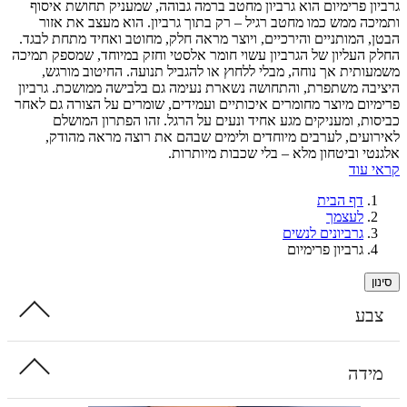
ן פרימיום הוא גרביון מחטב ברמה גבוהה, שמעניק תחושת איסוף
ה ממש כמו מחטב רגיל – רק בתוך גרביון. הוא מעצב את אזור
 המותניים והירכיים, ויוצר מראה חלק, מחוטב ואחיד מתחת לבגד.
העליון של הגרביון עשוי חומר אלסטי וחזק במיוחד, שמספק תמיכה
תית אך נוחה, מבלי ללחוץ או להגביל תנועה. החיטוב מורגש,
ה משתפרת, והתחושה נשארת נעימה גם בלבישה ממושכת. גרביון
ום מיוצר מחומרים איכותיים ועמידים, שומרים על הצורה גם לאחר
ת, ומעניקים מגע אחיד ונעים על הרגל. זהו הפתרון המושלם
עים, לערבים מיוחדים ולימים שבהם את רוצה מראה מהודק,
י וביטחון מלא – בלי שכבות מיותרות.
עוד
דף הבית
לעצמך
גרביונים לנשים
גרביון פרימיום
ע
דה