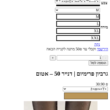
M
L
XL
XXL
נקה
י
וקבלי עד 50₪ מתנה לקנייה הבאה
ות
+
ל
ה לסל
ביון
ימיום
 פרימיום | דנייר 50 – אטום
ייר
30
ום