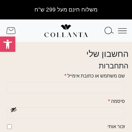
Skip to conten
Skip to foote
משלוח חינם מעל 299 ש"ח
Search
Menu
Cart
פתח
החשבון שלי
התחברות
ח
שם משתמש או כתובת אימייל
*
ו
ב
ה
ח
סיסמה
*
ו
ב
ה
זכור אותי