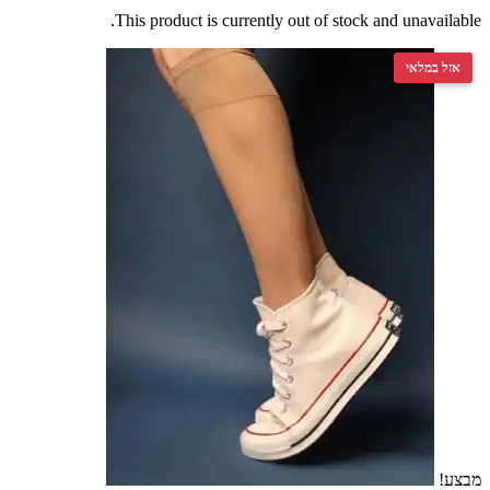
This product is currently out of stock and unavai
 במלאי
 במלאי