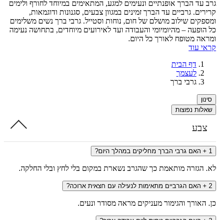
ד הברך אופנתיים ונעימים למגע, המתאימים במיוחד לחורף ולימים
. גרביים עד הברך זמינים במגוון צבעים, סגנונות ודוגמאות,
ים שילוב מושלם של חום, נוחות וסטייל. גרבי ברך נשים משלימים
פעה – מהיומיומי והעבודה ועד לאירועים מיוחדים, בתחושה נעימה
 מטופח לאורך כל היום.
עוד
דף הבית
לעצמך
גרבי ברך
ת נפוצות
ע
אם גרבי הברך מחליקים במהלך היום?
גזרה מותאמת כך שהגרב נשארת במקום בלי לחץ ובלי החלקה.
אם הגרביים מתאימות לנעילה עם חצאית ארוכה?
אורך והגימור מעניקים מראה מסודר ונעים.