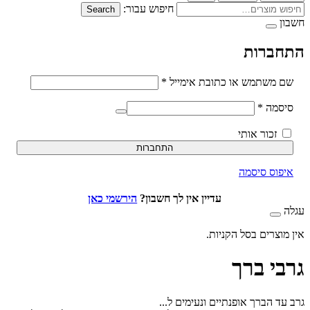
חיפוש עבור:
Search
ברות
חובה
משתמש או כתובת אימייל
*
חובה
סמה
*
זכור אותי
התחברות
וס סיסמה
עדיין אין לך חשבון?
הירשמי כאן
וצרים בסל הקניות.
י ברך
 הברך אופנתיים ונעימים ל...