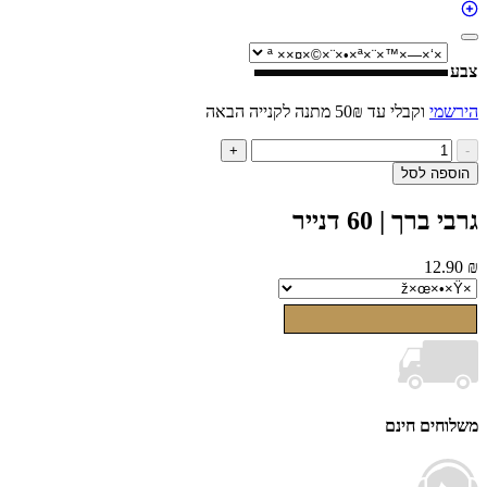
י
וקבלי עד 50₪ מתנה לקנייה הבאה
ות
+
ל
ה לסל
בי
ך
ך | 60 דנייר
ייר
12
ים חינם