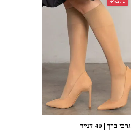
 במלאי
ך | 40 דנייר