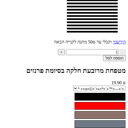
י
וקבלי עד 50₪ מתנה לקנייה הבאה
ות
+
ל
ה לסל
טפחת
ובעת
חת מרובעת חלקה בסיומת פרנזים
קה
יומת
נזים
19