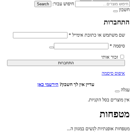
חיפוש עבור:
Search
ברות
חובה
משתמש או כתובת אימייל
*
חובה
סמה
*
זכור אותי
התחברות
וס סיסמה
עדיין אין לך חשבון?
הירשמי כאן
וצרים בסל הקניות.
פחות
ת אופנתיות לנשים במגוון ה...