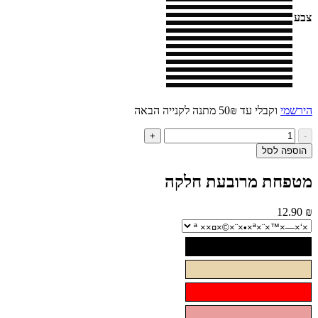
י
וקבלי עד 50₪ מתנה לקנייה הבאה
ות
+
ל
ה לסל
טפחת
ובעת
חת מרובעת חלקה
קה
12