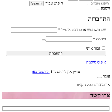
חיפוש עבור:
Search
ברות
חובה
משתמש או כתובת אימייל
*
חובה
סמה
*
זכור אותי
התחברות
וס סיסמה
עדיין אין לך חשבון?
הירשמי כאן
וצרים בסל הקניות.
 קשר