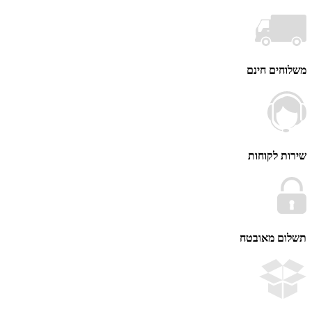
ים חינם
 לקוחות
ם מאובטח