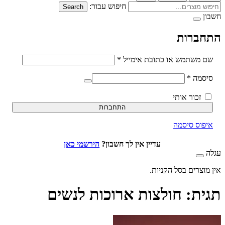
חיפוש עבור:
Search
ברות
חובה
משתמש או כתובת אימייל
*
חובה
סמה
*
זכור אותי
התחברות
וס סיסמה
עדיין אין לך חשבון?
הירשמי כאן
וצרים בסל הקניות.
ת:
חולצות ארוכות לנשים