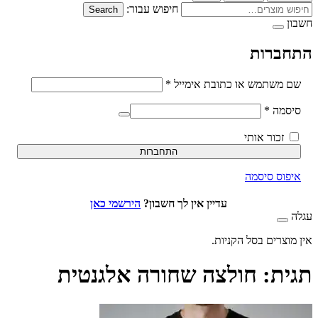
חיפוש עבור:
Search
ברות
חובה
משתמש או כתובת אימייל
*
חובה
סמה
*
זכור אותי
התחברות
וס סיסמה
עדיין אין לך חשבון?
הירשמי כאן
וצרים בסל הקניות.
ת:
חולצה שחורה אלגנטית