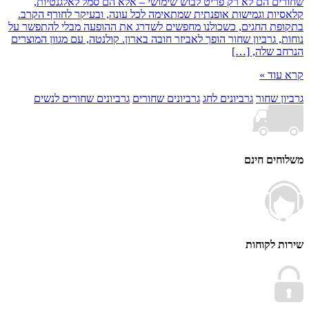
ם הם לא רק פריט לבוש שימושי – אלא הם סמל לאלגנטיות,
ות וגמישות אופנתית שמתאימה לכל עונה, ובעיקר לחורף הקרב.
ת החגים, כשכולנו מחפשים לשדרג את ההופעה מבלי להתפשר על
 גרביון שחור הופך לאביזר חובה בארון. קולנטה, עם מגוון המוצרים
 שלה, […]
וד »
 שחור
גרביונים לחג
גרביונים שחורים
גרביונים שחורים לנשים
ים חינם
 לקוחות