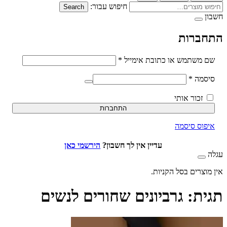
חיפוש עבור:
Search
ברות
חובה
משתמש או כתובת אימייל
*
חובה
סמה
*
זכור אותי
התחברות
וס סיסמה
עדיין אין לך חשבון?
הירשמי כאן
וצרים בסל הקניות.
ת:
גרביונים שחורים לנשים