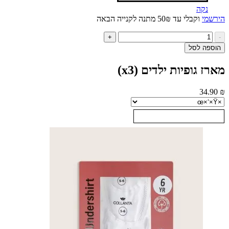
נקה
י
וקבלי עד 50₪ מתנה לקנייה הבאה
ות
+
ל
ה לסל
רז
פיות
 גופיות ילדים (x3)
דים
34