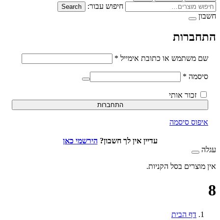
חיפוש עבור:
Search
ברות
חובה
משתמש או כתובת אימייל
*
חובה
סמה
*
זכור אותי
התחברות
וס סיסמה
עדיין אין לך חשבון?
הירשמי כאן
וצרים בסל הקניות.
דף הבית