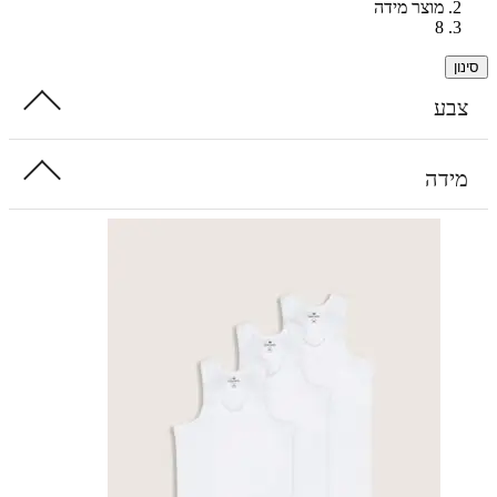
מוצר מידה
8
ע
דה