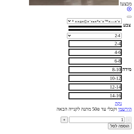
מבצע!
צבע
2-4
4-6
6-8
מידה
8-10
10-12
12-14
14-16
נקה
הירשמי
וקבלי עד 50₪ מתנה לקנייה הבאה
כמות
+
-
של
הוספה לסל
גרביון