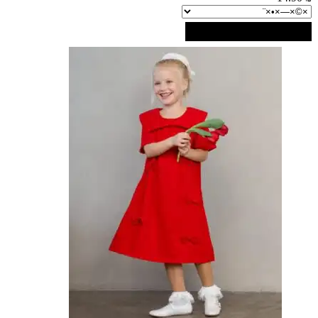
-
אטום