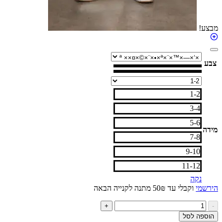
מבצע!
צבע
1-2
3-4
5-6
מידה
7-8
9-10
11-12
נקה
הירשמי
וקבלי עד 50₪ מתנה לקנייה הבאה
כמות
+
-
של
הוספה לסל