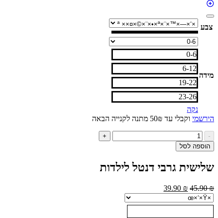
צבע
0-6
6-12
מידה
19-22
23-26
נקה
הירשמי
וקבלי עד 50₪ מתנה לקנייה הבאה
כמות
+
-
של
הוספה לסל
שלישית
גרבי
שלישית גרבי דנטל לילדות
דנטל
לילדות
המחיר
המחיר
39.90
₪
45.90
₪
המקורי
הנוכחי
היה:
הוא:
39.90 ₪.
45.90 ₪.