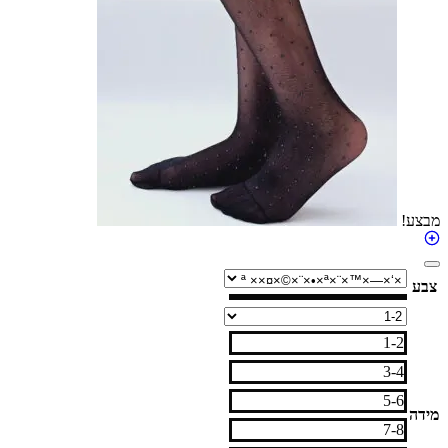
1-2
3-4
5-6
7-8