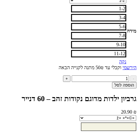
1-2
3-4
5-6
7-8
9-10
11-12
נקה
י
וקבלי עד 50₪ מתנה לקנייה הבאה
ות
+
ל
ה לסל
ביון
דות
ן ילדות מדוגם נקודות זהב – 60 דנייר
וגם
ודות
ב
20
ייר