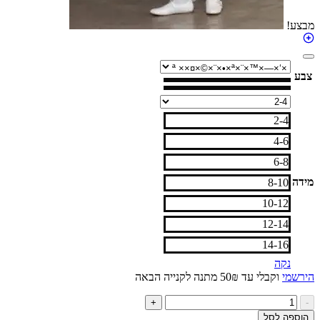
2-4
4-6
6-8
8-10
10-12
12-14
14-16
נקה
י
וקבלי עד 50₪ מתנה לקנייה הבאה
ות
+
ל
ה לסל