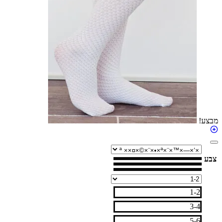
1-2
3-4
5-6