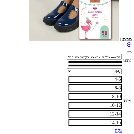
4-6
6-8
8-10
10-12
12-14
14-16
נקה