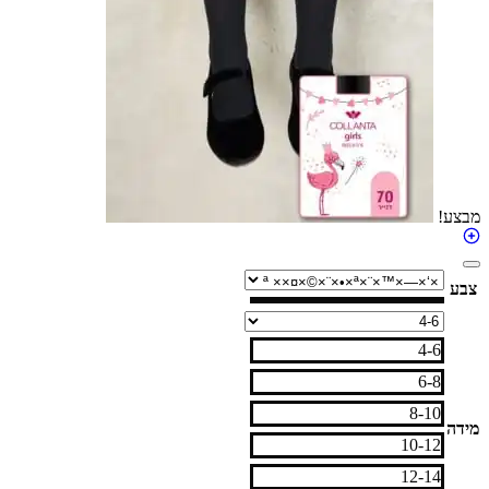
4-6
6-8
8-10
10-12
12-14