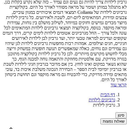
 לילדות צריך להיות גם נעים וגם עמיד – כזה שלא נקרע בקלות בגן,
גלגל במותן ושומר על מראה מסודר לאורך כל היום. בקולקציית
גרביונים לילדות של Collanta תמצאי דגמים איכותיים במגוון עוביים,
 ומידות, המתאימים ליום-יום, לשבת ולאירועים. כל גרביון לילדות
 מבדים גמישים וחזקים במיוחד, לשילוב מושלם בין נוחות, עמידות
 מוקפד. בנוסף, בקולקציה תמצאי גרביונים לילדות המתאימים לכל
ולכל צורך – החל מגרביונים אטומים לילדות לימים קרים, דרך דגמים
ם ועדינים למראה טבעי יותר, ועד גרביון לבן לילדות לאירועים
ם, חגים וצילומים. אמהות רבות מחפשות גרביונים לילדות לגן שיהיו
ידים וגם נוחים, כאלה שמאפשרים תנועה חופשית במשחק וריצה
לחשוש מקרעים מיותרים. לכן כל גרביון לילדות בקולקציה מתוכנן
 מדויקת, עם אלסטיות מחוזקת והתאמה נוחה למבנה הגוף, כך
נשאר במקום ואינו לוחץ. בין אם מדובר בגרביון חגיגי לילדות לשבת
רביון יומיומי לבית הספר – הבחירה הנכונה משלבת איכות בד, עובי
 ומידה מדויקת, כדי להבטיח גם מראה מוקפד וגם תחושת ביטחון
 כל היום.
עוד
דף הבית
גרביונים לילדות
גרביון לילדות
ת נפוצות