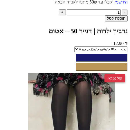
י
וקבלי עד 50₪ מתנה לקנייה הבאה
ות
+
ל
ה לסל
ביון
דות
 ילדות | דנייר 50 – אטום
ייר
12
ום
 במלאי
 במלאי