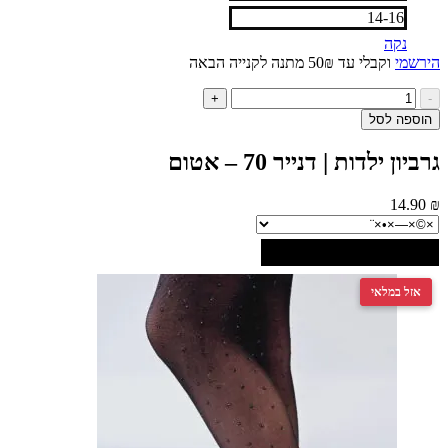
14-16
נקה
י
וקבלי עד 50₪ מתנה לקנייה הבאה
ות
+
ל
ה לסל
ביון
דות
 ילדות | דנייר 70 – אטום
ייר
14
ום
 במלאי
 במלאי