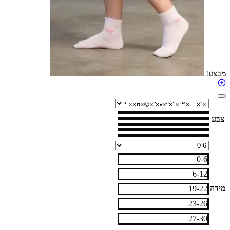
0-6
6-12
19-22
23-26
27-30