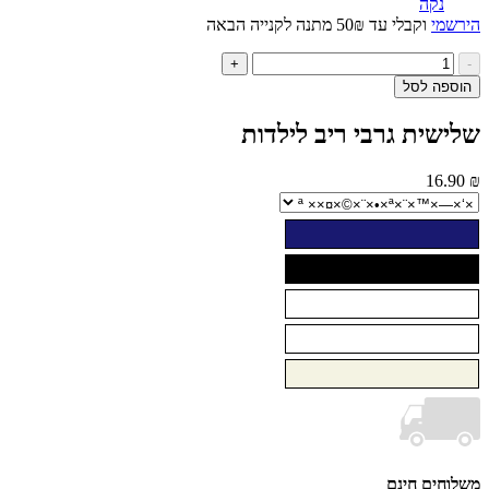
נקה
י
וקבלי עד 50₪ מתנה לקנייה הבאה
ות
+
ל
ה לסל
ישית
בי
ית גרבי ריב לילדות
ב
לדות
16
ים חינם