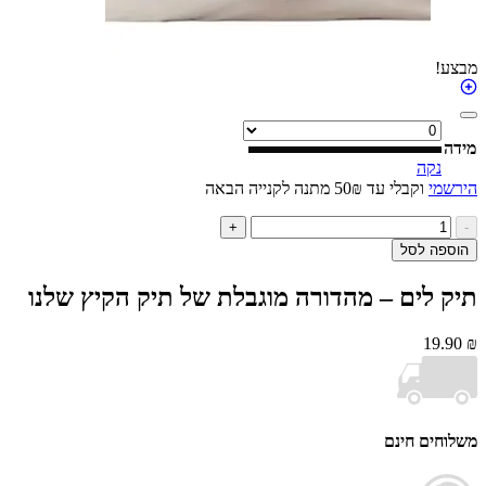
נקה
י
וקבלי עד 50₪ מתנה לקנייה הבאה
ות
+
ל
ה לסל
ק
ם
לים – מהדורה מוגבלת של תיק הקיץ שלנו
דורה
גבלת
19
ל
ק
יץ
נו
ים חינם