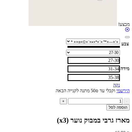
27-30
31-34
35-38
נקה
י
וקבלי עד 50₪ מתנה לקנייה הבאה
ות
+
ל
ה לסל
רז
בי
 גרבי במבוק נוער (x3)
בוק
ער