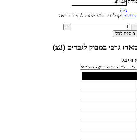
42-46
נקה
י
וקבלי עד 50₪ מתנה לקנייה הבאה
ות
+
ל
ה לסל
רז
בי
 גרבי במבוק לגברים (x3)
בוק
ברים
24