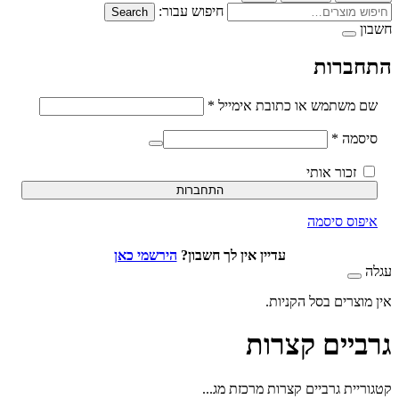
חיפוש עבור:
Search
ברות
חובה
משתמש או כתובת אימייל
*
חובה
סמה
*
זכור אותי
התחברות
וס סיסמה
עדיין אין לך חשבון?
הירשמי כאן
וצרים בסל הקניות.
יים קצרות
יית גרביים קצרות מרכזת מג...