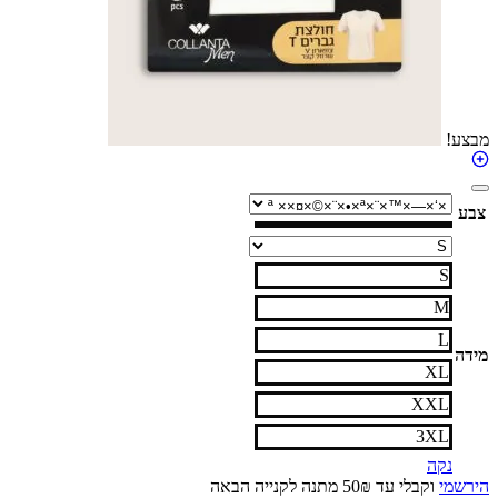
S
M
L
XL
XXL
3XL
נקה
י
וקבלי עד 50₪ מתנה לקנייה הבאה