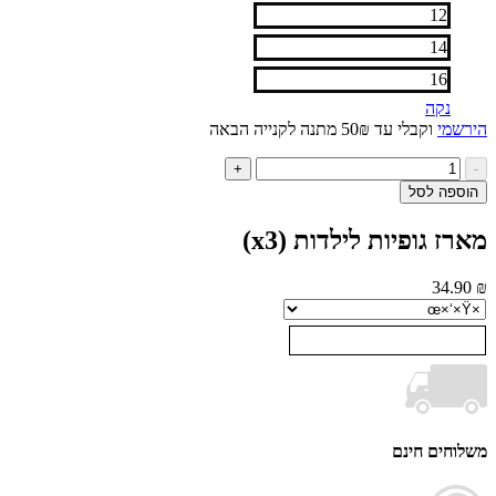
12
14
16
נקה
י
וקבלי עד 50₪ מתנה לקנייה הבאה
ות
+
ל
ה לסל
רז
פיות
 גופיות לילדות (x3)
לדות
34
ים חינם