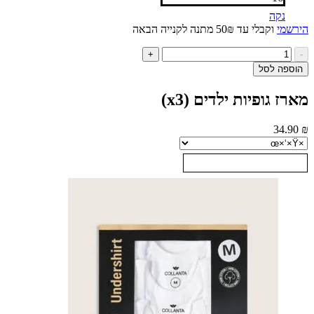
נקה
י
וקבלי עד 50₪ מתנה לקנייה הבאה
ות
+
ל
ה לסל
רז
פיות
 גופיות ילדים (x3)
דים
34