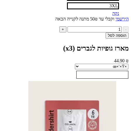
3XL
נקה
י
וקבלי עד 50₪ מתנה לקנייה הבאה
ות
+
ל
ה לסל
רז
פיות
 גופיות לגברים (x3)
ברים
44