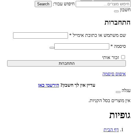
חיפוש עבור:
Search
ברות
חובה
משתמש או כתובת אימייל
*
חובה
סמה
*
זכור אותי
התחברות
וס סיסמה
עדיין אין לך חשבון?
הירשמי כאן
וצרים בסל הקניות.
יות
דף הבית