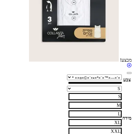
S
M
L
XL
XXL