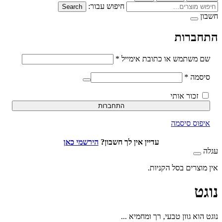
חיפוש עבור:
Search
ברות
חובה
משתמש או כתובת אימייל
*
חובה
סמה
*
זכור אותי
התחברות
וס סיסמה
עדיין אין לך חשבון?
הירשמי כאן
וצרים בסל הקניות.
ט
וא גוון טבעי, רך ומחמיא ...