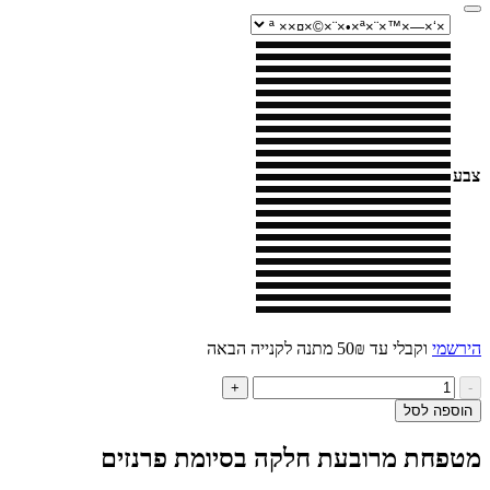
י
וקבלי עד 50₪ מתנה לקנייה הבאה
ות
+
ל
ה לסל
טפחת
ובעת
חת מרובעת חלקה בסיומת פרנזים
קה
יומת