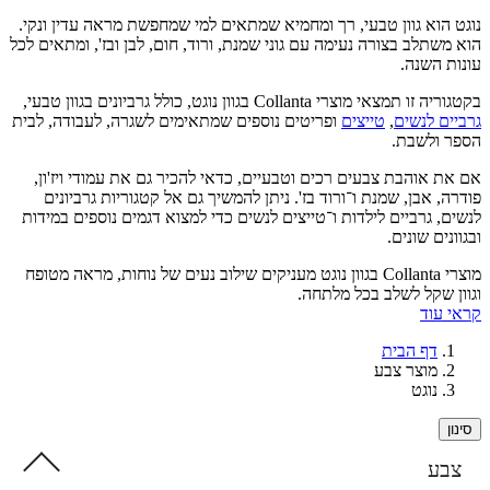
הוא גוון טבעי, רך ומחמיא שמתאים למי שמחפשת מראה עדין ונקי.
שתלב בצורה נעימה עם גוני שמנת, ורוד, חום, לבן ובז', ומתאים לכל
 השנה.
אי מוצרי Collanta בגוון נוגט, כולל גרביונים בגוון טבעי,
ם לנשים
,
טייצים
ופריטים נוספים שמתאימים לשגרה, לעבודה, לבית
ולשבת.
 אוהבת צבעים רכים וטבעיים, כדאי להכיר גם את עמודי ויז'ון,
 אבן, שמנת ו־ורוד בז'. ניתן להמשיך גם אל קטגוריות גרביונים
, גרביים לילדות ו־טייצים לנשים כדי למצוא דגמים נוספים במידות
ים שונים.
מוצרי Collanta בגוון נוגט מעניקים שילוב נעים של נוחות, מראה מטופח
 שקל לשלב בכל מלתחה.
עוד
דף הבית
מוצר צבע
נוגט
ע