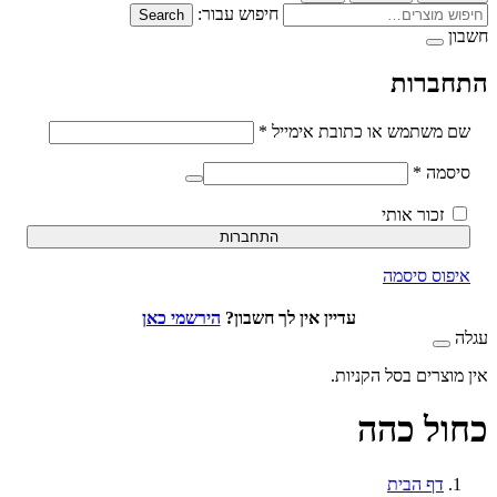
חיפוש עבור:
Search
ברות
חובה
משתמש או כתובת אימייל
*
חובה
סמה
*
זכור אותי
התחברות
וס סיסמה
עדיין אין לך חשבון?
הירשמי כאן
וצרים בסל הקניות.
ל כהה
דף הבית