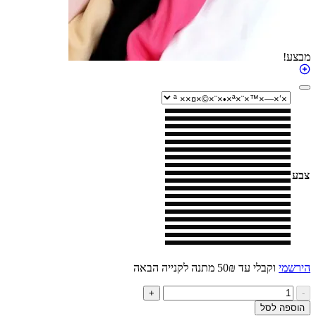
י
וקבלי עד 50₪ מתנה לקנייה הבאה
ות
+
ל
ה לסל