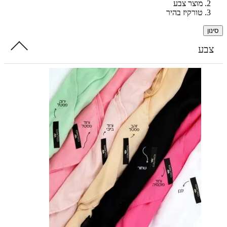
מוצר צבע
טורקיז בהיר
ע