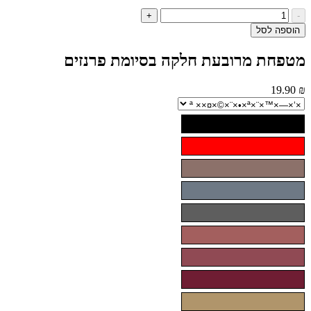
ות
+
ל
ה לסל
טפחת
ובעת
חת מרובעת חלקה בסיומת פרנזים
קה
יומת
נזים
19