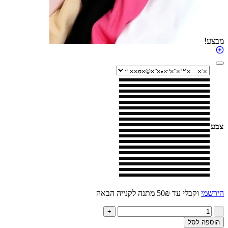
י
וקבלי עד 50₪ מתנה לקנייה הבאה
ות
+
ל
ה לסל