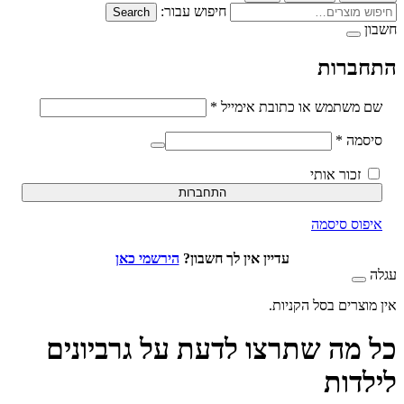
חיפוש עבור:
Search
ברות
חובה
משתמש או כתובת אימייל
*
חובה
סמה
*
זכור אותי
התחברות
וס סיסמה
עדיין אין לך חשבון?
הירשמי כאן
וצרים בסל הקניות.
מה שתרצו לדעת על גרביונים
דות