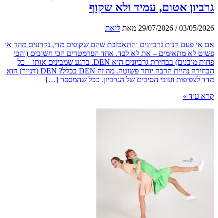
ון אטום, עמיד ולא שקוף
03/05
/
29/07/2026
מאת
ליאת
 פעם קנית גרביונים והתאכזבת שהם שקופים מדי, נקרעים מהר או
לא מתאימים – את לא לבד. אחד הפרמטרים הכי חשובים (והכי
פחות מובנים) בבחירת גרביונים הוא DEN. ברגע שמבינים אותו – כל
הבחירה נהיית הרבה יותר פשוטה. מה זה DEN בכלל? DEN (דנייר) הוא
צפיפות ועובי הסיבים של הגרביון. ככל שהמספר […]
וד »