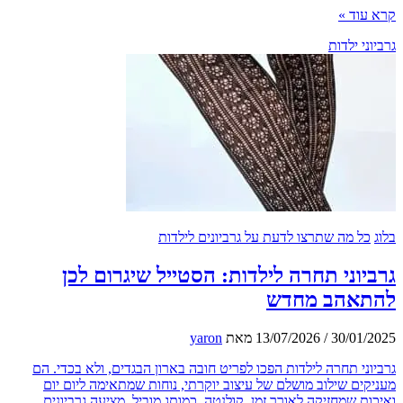
וד »
י ילדות
ל מה שתרצו לדעת על גרביונים לילדות
וני תחרה לילדות: הסטייל שיגרום לכן
אהב מחדש
30/01
/
13/07/2026
מאת
yaron
ני תחרה לילדות הפכו לפריט חובה בארון הבגדים, ולא בכדי. הם
ים שילוב מושלם של עיצוב יוקרתי, נוחות שמתאימה ליום יום
ת שמחזיקה לאורך זמן. קולנטה, כמותג מוביל, מציעה גרביונים