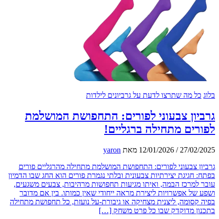
ל מה שתרצו לדעת על גרביונים לילדות
ון צבעוני לפורים: התחפושת המושלמת
ים מתחילה ברגליים!
27/02
/
12/01/2026
מאת
yaron
ן צבעוני לפורים: התחפושת המושלמת מתחילה מהרגליים פורים
 חגיגת יצירתיות צבעונית ובלתי נגמרת פורים הוא החג שבו הדמיון
למרכז הבמה, ואיתו מגיעות תחפושות מרהיבות, צבעים משגעים,
של אפשרויות ליצירת מראה ייחודי שאין כמותו. בין אם מדובר
קסומה, ליצנית מצחיקה או גיבורת-על נועזת, כל תחפושת מתחילה
ן מדוקדק שבו כל פרט משחק […]