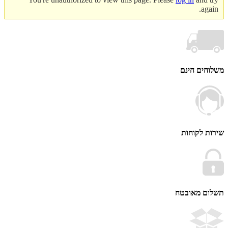
ag
ים חינם
 לקוחות
ם מאובטח