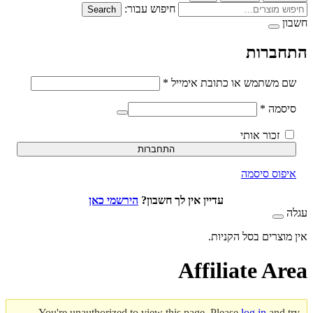
חיפוש עבור:
Search
ברות
חובה
משתמש או כתובת אימייל
*
חובה
סמה
*
זכור אותי
התחברות
וס סיסמה
עדיין אין לך חשבון?
הירשמי כאן
וצרים בסל הקניות.
Affiliate A
You're unauthorized to view this page. Please
log in
and