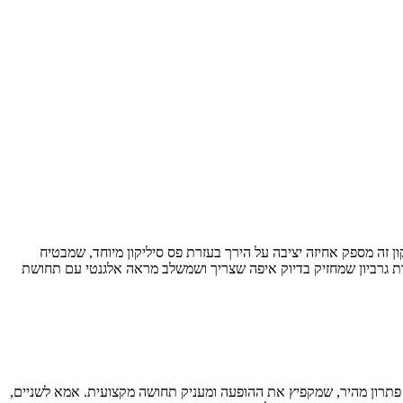
א דוגמה מושלמת למפגש בין נוחות לטכנולוגיה מתקדמת. עם 40 ו-70 דנייר, ירך בסיומת סיליקון זה מספק אחיזה יציבה על הירך בעזרת פס סיליקון מיוחד, שמבטיח
שות גרביון שמחזיק בדיוק איפה שצריך ושמשלב מראה אלגנטי עם תחושת
– פתרון מהיר, שמקפיץ את ההופעה ומעניק תחושה מקצועית. אמא לשניים,