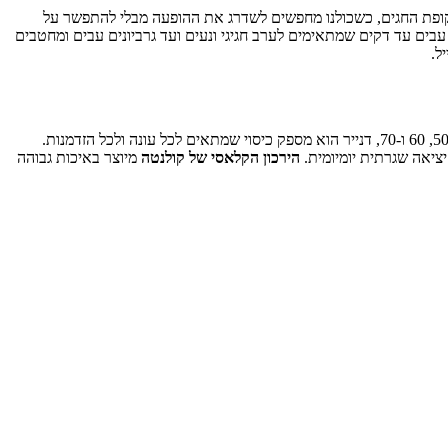
תקופת החגים, כשכולנו מחפשים לשדרג את ההופעה מבלי להתפשר על
 עבים עד דקים שמתאימים לערב חגיגי ונעים ועד גרביונים עבים ומחטבים
ל.
ה"ירכון קלאסי" של קולנטה בצבע שחור הוא הבחירה המושלמת למי שמחפשת עיצוב קלאסי ונקי שמשתלב בכל הופעה. עם ירכונים הנעים בין 20, 40, 50, 60 ו-70, דנייר הוא מספק כיסוי שמתאים לכל עונה ולכל הזדמנות.
ציאה שגרתית יומיומית.
הירכון הקלאסי של קולנטה
מיוצר באיכות גבוהה