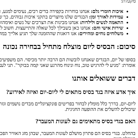
מקבלת:
איכות חומרי גלם:
אנחנו בוחרות בקפידה בדים רכים, נעימים למגע, ע
עמידות לאורך זמן:
הבגדים שלנו מיוצרים בתקני איכות גבוהים, כך ש
התאמה לנשים ולילדות:
אנחנו מבינות את הצרכים של נשים ואימהות, ו
שירות אישי וחם:
אנחנו כאן בשבילך לכל שאלה והתייעצות. חשוב ל
משלוחים נוחים ומהירים:
אנו דואגות שההזמנה שלך תגיע אלייך במה
סיכום: הבסיס ליום מוצלח מתחיל בבחירה נכונה
בסופו של יום, הבגדים שאנחנו לובשות הם הרבה יותר מכיסוי. הם משפיעי
אומרת: "מגיע לי להרגיש טוב, נוח ונינוח מהרגע שאני קמה בבוקר". תני ל
דברים ששואלים אותנו
איך אדע איזה בגד בסיס מתאים לי ליום-יום ואיזה לאירוע?
ליום-יום, בדרך כלל מומלץ לבחור בפריטים פונקציונליים מבדים נושמים וגז
שיכולים להשלים את ההופעה החגיגית.
האם בגדי בסיס מתאימים גם לעונות המעבר?
בהחלט. בגדי בסיס הם פתרון מושלם לעונות המעבר, שבהן מזג האוויר הפ