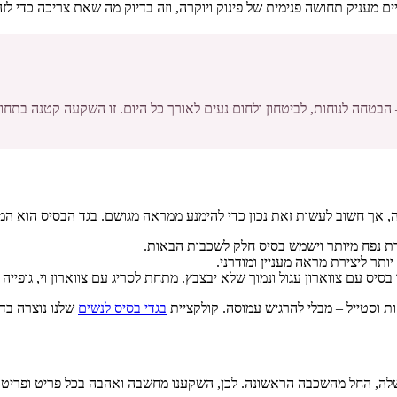
ם מעניק תחושה פנימית של פינוק ויוקרה, וזה בדיוק מה שאת צריכה כדי לז
הבטחה לנוחות, לביטחון ולחום נעים לאורך כל היום. זו השקעה קטנה בתח
, אך חשוב לעשות זאת נכון כדי להימנע ממראה מגושם. בגד הבסיס הוא ה
ירת נפח מיותר וישמש בסיס חלק לשכבות הבאות.
תר ליצירת מראה מעניין ומודרני.
ס עם צווארון עגול ונמוך שלא יבצבץ. מתחת לסריג עם צווארון וי, גופייה 
ות וסטייל – מבלי להרגיש עמוסה. קולקציית
בגדי בסיס לנשים
שלנו נוצרה בד
נפלא בבגדים שלה, החל מהשכבה הראשונה. לכן, השקענו מחשבה ואהבה בכל פריט 