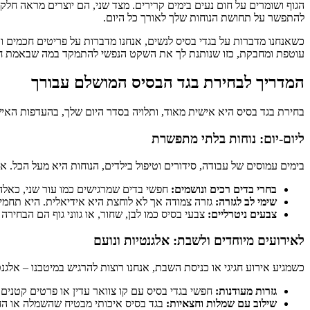
הגוף ושומרים על חום נעים בימים קרירים. מצד שני, הם יוצרים מראה חלק
להתפשר על תחושת הנוחות שלך לאורך כל היום.
כשאנחנו מדברות על בגדי בסיס לנשים, אנחנו מדברות על פריטים חכמים ור
עוטפת ומחבקת, כזו שנותנת לך את השקט הנפשי להתמקד במה שבאמת חש
המדריך לבחירת בגד הבסיס המושלם עבורך
בחירת בגד בסיס היא אישית מאוד, ותלויה בסדר היום שלך, בהעדפות האישי
ליום-יום: נוחות בלתי מתפשרת
בימים עמוסים של עבודה, סידורים וטיפול בילדים, הנוחות היא מעל הכל. א
בחרי בדים רכים ונושמים:
חפשי בדים שמרגישים כמו עור שני, כאלה 
שימי לב לגזרה:
גזרה צמודה אך לא לוחצת היא אידיאלית. היא תחמיא
צבעים ניטרליים:
צבעי בסיס כמו לבן, שחור, או גווני גוף הם הבחיר
לאירועים מיוחדים ולשבת: אלגנטיות ונועם
כשמגיע אירוע חגיגי או כניסת השבת, אנחנו רוצות להרגיש במיטבנו – אלגנטיו
גזרות מעודנות:
חפשי בגדי בסיס עם קו צוואר עדין או פרטים קטנים שי
שילוב עם שמלות וחצאיות:
בגד בסיס איכותי מבטיח שהשמלה או החצ