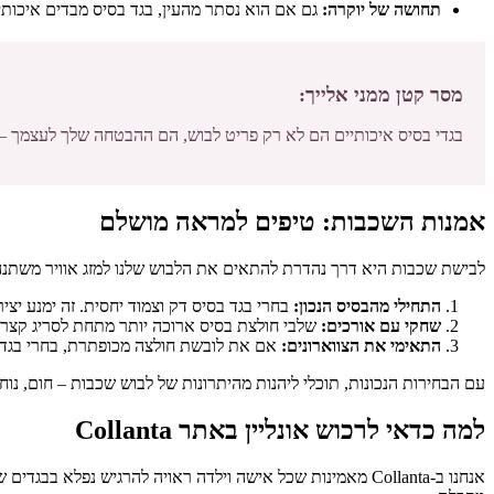
תחושה של יוקרה:
גם אם הוא נסתר מהעין, בגד בסיס מבדים איכותיי
מסר קטן ממני אלייך:
בגדי בסיס איכותיים הם לא רק פריט לבוש, הם ההבטחה שלך לעצמך – 
אמנות השכבות: טיפים למראה מושלם
לבישת שכבות היא דרך נהדרת להתאים את הלבוש שלנו למזג אוויר משתנה
התחילי מהבסיס הנכון:
בחרי בגד בסיס דק וצמוד יחסית. זה ימנע יצ
שחקי עם אורכים:
שלבי חולצת בסיס ארוכה יותר מתחת לסריג קצר יו
התאימי את הצווארונים:
אם את לובשת חולצה מכופתרת, בחרי בגד בסי
עם הבחירות הנכונות, תוכלי ליהנות מהיתרונות של לבוש שכבות – חום, נוח
למה כדאי לרכוש אונליין באתר Collanta
אנחנו ב-Collanta מאמינות שכל אישה וילדה ראויה להרגיש 