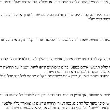
, אחיד ומחמיא מתחת לכל חולצה, סריג או שמלה. הם הבסיס שעליו נבנית כ
ב-תכליתיים. הם יכולים להיות חולצת בסיס עם שרוול ארוך או קצר, גופייה
וב ביום שלך.
ות ובתחושה שאת רוצה להשיג. כדי לעשות את זה קל יותר, בואי נחלק את ז
ת זקוקה לבגד בסיס שיזוז איתך, יאפשר לעור שלך לנשום ולא יגרום לך להרג
שלא תרגישי אותם כמעט. בדים איכותיים ינדפו לחות וישמרו על תחושה רע
 לגופך מתחת לבגדים ולא תיצור נפח מיותר.
ה הטובה ביותר ליומיום, כיוון שהם משתלבים בקלות מתחת לכל בגד מבלי לבלו
ת ומטופחות, אך עדיין נינוחות. בגד בסיס נכון יכול לשדרג כל הופעה חגיגית
וסיפו נגיעה של תחכום, כמו גימורי תחרה עדינים או צווארון גולף אלגנטי.
אית "יישבו" על הגוף בצורה חלקה ומחמיאה, ללא קמטוטים מיותרים.