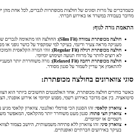
כשמדברים על גזרות וסוגים של חולצות מכופתרות לגברים, לכל אחת מהן יש 
מדובר בעבודה במשרד או באירוע חברתי.
התאמת גזרה לגוף:
חולצה מכופתרת צמודה (Slim Fit)
: החולצה הזו מתאימה לגברים שמ
מעניקה מראה צעיר ודינמי, בעיקר למי שמקפיד על כושר גופני או מבנ
חולצה מכופתרת רגילה (Regular Fit)
: זוהי הגזרה הקלאסית והמוכר
לא רוצים לוותר על מרווח תנועה ושימוש יומיומי.
חולצה מכופתרת רחבה (Relaxed Fit)
: גזרה משוחררת יותר המעני
להתאמץ אך עדיין לשמור על סגנון מסודר.
סוגי צווארונים בחולצה מכופתרת:
כאשר בוחרים חולצה מכופתרת, אחד האלמנטים החשובים ביותר הוא הצווארון,
סיטואציה. בין אם מדובר באירוע רשמי, מפגש יומיומי או אירוע אופנתי, הצו
צווארון קלאסי
: זהו הסגנון הכי פורמלי ואלגנטי. צווארון קלאסי מג
צווארון חצי פתוח
: סגנון מעט משוחרר יותר מהקלאסי, המאפשר משח
רשמיים או יומיומיים.
צווארון סיני
: זהו צווארון ללא פתיחה משמעותית, היושב בצמוד לצוואר
בעיקר באירועים חברתיים ואופנתיים.