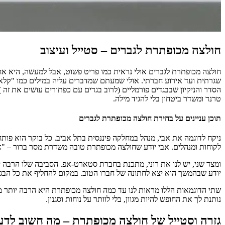
חולצה מכופתרת לגברים – סטייל ועיצוב
חולצה מכופתרת לגברים אולי נראית כמו פריט פשוט, אבל למעשה, היא אחת
שגרתית ועד אירוע חברתי. אולי שמעתם שמדברים עליה במילים כמו "קלא
הסדר והניקיון שבבגדים פורמליים (לרוב בגדים עם כפתורים עושים את זה 
טרנד ומשדר ביטחון בלי להגיד מילה.
תוכן עניינים על בחירת חולצה מכופתרת לגברים
ניקח לדוגמה את אבי, מנהל במחלקה פיננסית בתל אביב. כל בוקר הוא פותח
לקוחות ומנהלים. אבי יודע שחולצה מכופתרת טובה משדרת מסר ברור – "אנ
ומצד שני, יש לנו את רוני, מתכנת בחברת סטארט-אפ. הסביבה שלו הרבה י
יודע שבהמשך הוא יצא לחתונה של חברו הטוב. במקום להחליף את כל הבגדי
שתי הדוגמאות הללו מראות לנו עד כמה חולצה מכופתרת היא הרבה יותר מ
נותנת לך את החופש להיות מגוון, בלי לוותר על נוחות וסגנון.
גזרה וסטייל של חולצה מכופתרת – מה חשוב לד