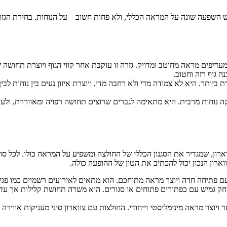
השפעה שונה על המראה הכללי, ולא פחות חשוב – על הנוחות. בחירת הגזרה ה
עדיפים מראה מחוטב ומדויק. גזרה זו עוקבת אחר קווי הגוף ויוצרת תחושה 
ה גוף רזה וחטוב.
ת ביותר. היא לא צמודה מדי ולא רחבה מדי, ויוצרת איזון נעים בין נוחות לב
קה נוחות מרבית. היא מתאימה לגברים שרוצים תחושה רפויה ומאווררת, ולע
 שמגדיר את הסגנון הכללי של החולצה ומשפיע על המראה כולו. לכל סוג צוו
וארון הנכון יכול להכתיב את הטון של ההופעה כולה.
יע עם פתיחה חדה ויוצר מראה מתוחכם. הוא מתאים לאירועים רשמיים כמו פגי
ק גמיש עם כפתורים פתוחים או סגורים. הוא משרה תחושת קלילות אך עדיי
 ויוצר מראה מינימליסטי וייחודי. החולצות עם צווארון סיני מעניקות אווירה