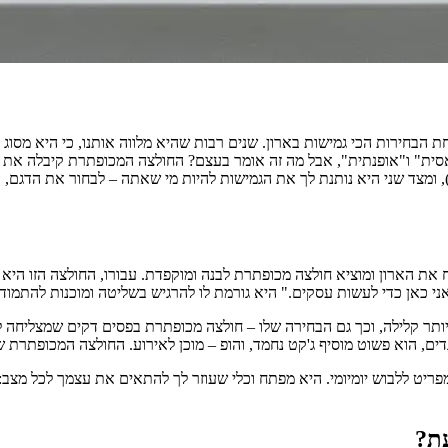
 הבחירות הכי גמישות בארון. שנים רבות שהיא מלווה אותנו, כי היא מסוג
סית" ו"אופנתית", אבל מה זה אומר בעצם? החולצה המכופתרת קיבלה את ה
), ומצד שני היא נותנת לך את הגמישות להיות מי שאתה – לבחור את הדגם, 
 את הארון ומוציא חולצה מכופתרת לבנה ומוקפדת. עבורו, החולצה הזו היא 
י כאן כדי לעשות עסקים." היא גורמת לו להרגיש בשליטה ומוכנות להתמוד
ותר קלילה, וכך גם הבחירה שלו – חולצה מכופתרת בפסים דקים שמצליחה להי
ם, הוא פשוט מוסיף ג'קט נחמד, והופ – מוכן לאירוע. החולצה המכופתרת 
פריט ללבוש יומיומי. היא מפתח וכלי שעוזר לך להתאים את עצמך לכל מצב
עת?