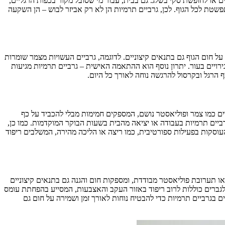
 או לחופשת סקי בשלג. גם בבית, עבור מי שסובל מקור בכפות הרגליים,
שטת לכל הגוף. לכן, גרביים תרמיות הן לא רק אביזר לבוש – הן השקעה
ל חום הגוף גם בתנאים קיצוניים. לדוגמה, גרביים העשויות מצמר שומרות
לא נעימים וגירויים בעור. יתרון נוסף הוא ההתאמה האישית – גרביים תרמיות מגיעות
ף הרגל ובקרסול להרגשה נוחה לאורך כל היום.
רים כמו צמר ופוליאסטר נושם, המספקים חמימות מבלי להכביד על כף
רביים תרמיות בעבודה או יציאה מהבית בשעות הבוקר המוקדמות. כמו כן,
עוסקות בפעילות ספורטיבית, כמו ריצה או הליכה מהירה, המשלבים ריפוד
 או תערובת פוליאסטר מבודדת, ומספקות חום והגנה גם בתנאים קיצוניים
לגברים כוללות לרוב ריפוד באזור העקב והאצבעות, המסייע בהפחתת עומס
ים בגרביים תרמיות כדי להבטיח נוחות לאורך זמן ושמירה על חום גם