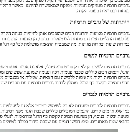
מעוצבים כך שיכלאו את החום הטבעי של הגוף, ויספקו שכבת מגן מפני הקור
גרביים תרמיות מעניקים חמימות מפנקת שמאפשרת להירגע. כאשר הרגליים ח
בנוחות ובבריאות בעונה הקרה.
היתרונות של גרביים תרמיות
גרביים תרמיות מציעות יתרונות רבים שהופכים אותן לחיוניות בעונה הקרה
על כפות הרגליים חמות גם מתחת ל-0 מעלות. 
במידות שונות ובגזרות מגוונות, מה שמבטיח התאמה מושלמת לכל כף רגל וה
גרביים תרמיות לנשים
גרביים תרמיות לנשים הן לא רק פריט פונקציונלי, אלא גם אביזר אופנתי 
הרגל. דגמים רבים כוללים שכבה פנימית רכה ונעימה שמונעת שפשופים ומגי
גרביים תרמיות דקות מתאימות ללבישה עם חצאיות, שמלות או מכנסיים מחוי
נוסף ותמיכה בקשת כף הרגל. מומלץ לבחור גרביים תרמיות עם תפרים שטוחי
גרביים תרמיות לגברים
גרביים תרמיות לגברים מיועדות לא רק לשימוש יומיומי אלא גם לפעילויות 
כמו שלג או מים קרים. הדגמים המובילים כוללים שכבת הגנה מפני רטיבות
ומניעת יבלות. בנוסף, הן מציעות תמיכה לקשת כף הרגל ומותאמות לנעלי ספ
בתנאי שטח מאתגרים. טיפ: חפשו דגמים עם שכבת בידוד כפולה לטיולים מו