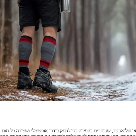
או פוליאסטר, שנבחרים בקפידה כדי לספק בידוד אופטימלי ושמירה על חום 