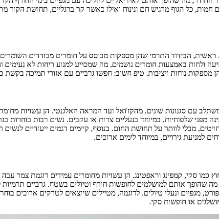
 החודר, מה שהופך אותם לאידיאליים להליכה עם מגפיים בימי החורף הקרים
מות, כל הגוף מרגיש חם ונינוח ואילו כאשר קר ברגליים, תחושת הקור מתפ
. ראשית, הבידוד התרמי שהן מספקות מבוסס על חומרים מבודדים השומרים ע
בנוסף, הן מונעות הצטברות זיעה ולחות באמצעות חומרים נושמים, מה שמסייע למנוע ריחות 
ן מספקות נוחות ויציבות. טיפ חשוב: חפשו גרביים עם אזורי תמיכה בקשת כ
שמשתלב עם סגנונות שונים, מהקז'ואל ועד המראה האלגנטי. הן עשויות מחומ
נה מפני שלפוחיות, במיוחד בנעליים צרות או עקבים. נשים רבות בוחרות בג
טים, מבלי לוותר על תחושת החום. בנוסף, קיימים דגמים ייעודיים לנשים ה
ם למניעת גירויים, במיוחד לימים ארוכים.
חוץ כמו סקי, קמפינג וראפטינג. הן עשויות מחומרים עמידים דוגמת צמר עבה
, מה שהופך אותם למושלמים לחופשות חורף וטיולים בשטח. גרביים תרמיות 
ורט, מגפיים ונעלי טיולים. לדוגמה, מטיילים שיוצאים לטרקים ארוכים בוחר
שלגים או חופשות סקי.