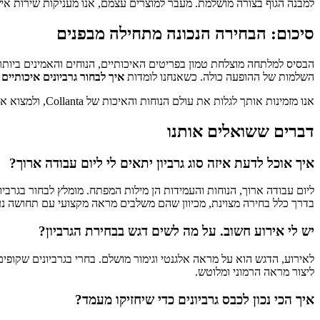
למבנה הגוף בצורה מושלמת. מעבר למוצרים עצמם, אנו מעניקות שירות אי
סיכום: הבחירה הנכונה מתחילה מבפנים
הבסיס למלתחה מוצלחת טמון בפריטים האיכותיים, הנוחים והאמינים ביותר 
השלמות של ההופעה כולה. כשאנחנו לומדות
איך לבחור גרביונים איכותיים
ו
אנו מזמינות אותך לגלות את עולם הנוחות והאיכות של Collanta, ולמצוא את הזוגות שיהפכו לחלק בלתי נפרד מהשגרה היפה שלך.
דברים ששואלים אותנו
איך אוכל לדעת איזה סוג גרביון יתאים לי ליום עבודה ארוך?
ליום עבודה ארוך, הנוחות והעמידות הן מילות המפתח. מומלץ לבחור בגרבי
בדרך כלל בחירה מצוינת, מכיוון שהם משלבים מראה מקצועי עם תחושה נע
יש לי אירוע חשוב. על מה לשים דגש בבחירת הגרביון?
לאירוע, הדגש הוא על מראה אלגנטי וגימור מושלם. בחרי בגרביונים שקופי
ליצור מראה הרמוני ומלוטש.
איך הכי נכון לכבס גרביונים כדי שיחזיקו מעמד?