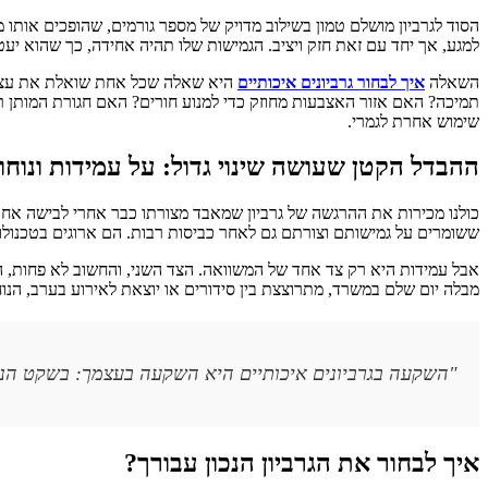
הסוד לגרביון מושלם טמון בשילוב מדויק של מספר גורמים, שהופכים אותו מ
למגע, אך יחד עם זאת חזק ויציב. הגמישות שלו תהיה אחידה, כך שהוא יעט
השאלה
איך לבחור גרביונים איכותיים
היא שאלה שכל אחת שואלת את עצמה 
תמיכה? האם אזור האצבעות מחוזק כדי למנוע חורים? האם חגורת המותן רח
שימוש אחרת לגמרי.
ההבדל הקטן שעושה שינוי גדול: על עמידות ונוחו
כולנו מכירות את ההרגשה של גרביון שמאבד מצורתו כבר אחרי לבישה אחת או
ששומרים על גמישותם וצורתם גם לאחר כביסות רבות. הם ארוגים בטכנול
אבל עמידות היא רק צד אחד של המשוואה. הצד השני, והחשוב לא פחות, הוא 
מבלה יום שלם במשרד, מתרוצצת בין סידורים או יוצאת לאירוע בערב, הנו
"השקעה בגרביונים איכותיים היא השקעה בעצמך: בשקט הנפש
איך לבחור את הגרביון הנכון עבורך?