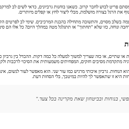
סתם פריט לבוש לחבר קרוב. כשאנו בוחנות גרביונים, כדאי לשים לב למרקם,
וף את הרגל בצורה מושלמת, מבלי ליצור לחץ או קפלים מיותרים.
בשלב מסוים, והתשובה מתחילה בהבנת המרכיבים. שימי לב לפרטים הקטנים
בה ונוחה, כזו שלא "תחתוך" או תתגלגל מטה במהלך היום? כל אלו הם סימ
ת
 שתיים, או כזה שצריך למשוך למעלה כל כמה דקות. ההבדל בין גרביון כזה 
וגיה מתקדמת מסיבים חזקים, המפחיתים משמעותית את הסיכוי לרכבות ולקר
הנוחות. גרביון איכותי מרגיש כמו עור שני. הוא מאפשר לעור לנשום, אינו 
חות היא זו שתאפשר לך להיות במיטבך, בלי הסחות דעת.
י, בנוחות ובביטחון שאת מקרינה בכל צעד."