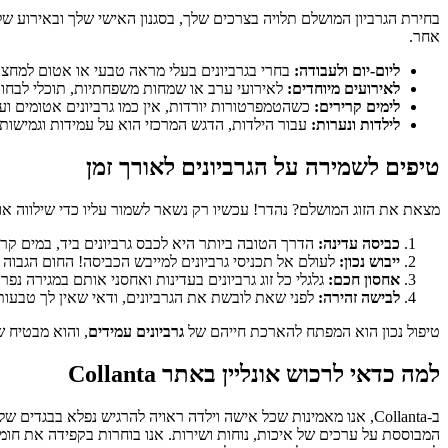
בחירת הגרביון המושלם תלויה בצרכים שלך, בסגנון האישי שלך ובאירוע 
אחר.
ליום-יום ולעבודה:
בחרי בגרביונים בעלי מראה טבעי או אטום למחצה
לאירועים מיוחדים:
לאירועי ערב או שמחות משפחתיות, תוכלי לבחור 
לימים קרירים:
כשהטמפרטורות יורדות, אין כמו גרביונים אטומים וע
לילדות ונערות:
עבור הילדות, הדגש המרכזי הוא על עמידות וגמישות. 
טיפים לשמירה על הגרביונים לאורך זמן
מצאת את הזוג המושלם? נהדר! עכשיו רק נשאר לשמור עליו כדי שילווה אותך
כביסה עדינה:
הדרך הטובה ביותר היא לכבס גרביונים ביד, במים קר
ייבוש נכון:
לעולם אל תכניסי גרביונים למייבש הכביסה! החום הגבוה 
אחסון חכם:
גלגלי כל זוג גרביונים בעדינות ואחסני אותם במגירה נפ
לבישה זהירה:
לפני שאת לובשת את הגרביונים, ודאי שאין לך טבעות ב
טיפול נכון הוא המפתח להארכת חייהם של
גרביונים עמידים
, והוא מבטיח ש
למה כדאי לרכוש אונליין באתר Collanta
ב-Collanta, אנו מאמינות שכל אישה וילדה ראויה להרגיש נפלא ב
המבוססת על ערכים של איכות, נוחות ושירות. אנו בוחרות בקפידה את חומר