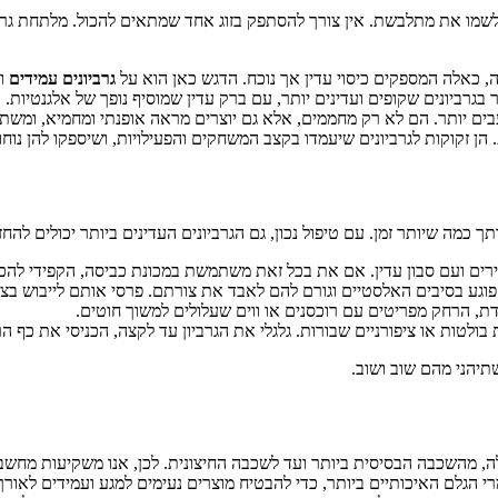
שלשמו את מתלבשת. אין צורך להסתפק בזוג אחד שמתאים להכול. מלתחת גר
, כאלה המספקים כיסוי עדין אך נוכח. הדגש כאן הוא על
גרביונים עמידים
ונ
בגרביונים שקופים ועדינים יותר, עם ברק עדין שמוסיף נופך של אלגנטיות.
בים יותר. הם לא רק מחממים, אלא גם יוצרים מראה אופנתי ומחמיא, ומשתל
הן זקוקות לגרביונים שיעמדו בקצב המשחקים והפעילויות, ושיספקו להן נוחו
 כמה שיותר זמן. עם טיפול נכון, גם הגרביונים העדינים ביותר יכולים להח
ירים ועם סבון עדין. אם את בכל זאת משתמשת במכונת כביסה, הקפידי להכנ
פוגע בסיבים האלסטיים וגורם להם לאבד את צורתם. פרסי אותם לייבוש בצל
רדת, הרחק מפריטים עם רוכסנים או ווים שעלולים למשוך חוטים.
ולטות או ציפורניים שבורות. גלגלי את הגרביון עד לקצה, הכניסי את כף הר
תיהני מהם שוב ושוב.
בגדים שלה, מהשכבה הבסיסית ביותר ועד לשכבה החיצונית. לכן, אנו משקיעות מ
י הגלם האיכותיים ביותר, כדי להבטיח מוצרים נעימים למגע ועמידים לאורך